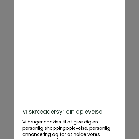
bede med sine høje blomsterspir. De store blomster i gul,
pink, rød, hvid og næsten sort skaber en romantisk og
landlig stemning i haven.
Stokroser er tørketålende, selvsår sig nemt og vender
tilbage år efter år – en langtidsholdbar favorit i
naturnære haver.
Hvorfor dyrke stokroser?
Høj og imponerende – Perfekt som læhegn eller op ad
vægge og hegn
Lang blomstringsperiode – Blomstrer fra sommer til sen
efterår
Bestøvervenlig – Tiltrækker bier og sommerfugle
Fås som både fyldte og enkle varianter – Romantisk eller
vildt udtryk
Trives i sol – Bedst i veldrænet jord
Vi skræddersyr din oplevelse
Stokroser kan blive op til 2 meter høje og fungerer godt
som baggrund i blomsterbede eller langs mure og hegn.
Vi bruger cookies til at give dig en
personlig shoppingoplevelse, personlig
Populære sorter af stokrose
annoncering og for at holde vores