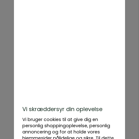
nogle sorter kan endda klatre og spare plads.
Hvilken type græskar skal du vælge?
Spisegræskar – Smagfulde sorter som butternut,
spaghettigræskar og muskatgræskar, ideelle til supper,
gryderetter og tærter.
Halloween-græskar – Store, orange græskar, nemme at
udskære og dekorere.
Kæmpegræskar – Imponerende sorter, der kan veje over
50 kg!
Pyntegræskar – Små, farverige sorter, som er dekorative
men som regel ikke spiselige.
Græskar trives bedst i næringsrig jord på en solrig og
varm placering.
Økologiske græskarfrø & F1-hybrider
Vi tilbyder både økologiske græskarfrø og F1-hybrider.
Vi skræddersyr din oplevelse
Vores økologiske frø er dyrket uden kemiske
Vi bruger cookies til at give dig en
sprøjtemidler, mens F1-hybrider giver hurtigere vækst,
personlig shoppingoplevelse, personlig
større frugter og bedre sygdomsresistens.
annoncering og for at holde vores
hjemmesider pålidelige og sikre. Til dette
Så og dyrk græskar – Tips til en god høst